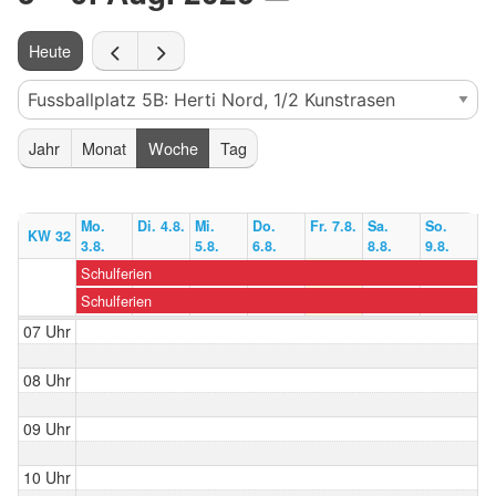
Heute
Jahr
Monat
Woche
Tag
Mo.
Di. 4.8.
Mi.
Do.
Fr. 7.8.
Sa.
So.
KW 32
3.8.
5.8.
6.8.
8.8.
9.8.
Schulferien
Schulferien
07 Uhr
08 Uhr
09 Uhr
10 Uhr