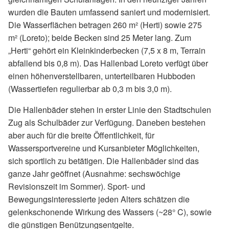
wurden die Bauten umfassend saniert und modernisiert.
Die Wasserflächen betragen 260 m² (Herti) sowie 275
m² (Loreto); beide Becken sind 25 Meter lang. Zum
„Herti“ gehört ein Kleinkinderbecken (7,5 x 8 m, Terrain
abfallend bis 0,8 m). Das Hallenbad Loreto verfügt über
einen höhenverstellbaren, unterteilbaren Hubboden
(Wassertiefen regulierbar ab 0,3 m bis 3,0 m).
Die Hallenbäder stehen in erster Linie den Stadtschulen
Zug als Schulbäder zur Verfügung. Daneben bestehen
aber auch für die breite Öffentlichkeit, für
Wassersportvereine und Kursanbieter Möglichkeiten,
sich sportlich zu betätigen. Die Hallenbäder sind das
ganze Jahr geöffnet (Ausnahme: sechswöchige
Revisionszeit im Sommer). Sport- und
Bewegungsinteressierte jeden Alters schätzen die
gelenkschonende Wirkung des Wassers (~28° C), sowie
die günstigen Benützungsentgelte.