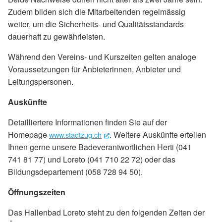
Zudem bilden sich die Mitarbeitenden regelmässig
weiter, um die Sicherheits- und Qualitätsstandards
dauerhaft zu gewährleisten.
Während den Vereins- und Kurszeiten gelten analoge
Voraussetzungen für Anbieterinnen, Anbieter und
Leitungspersonen.
Auskünfte
Detailliertere Informationen finden Sie auf der
Homepage
. Weitere Auskünfte erteilen
www.stadtzug.ch
(External Link)
Ihnen gerne unsere Badeverantwortlichen Herti (041
741 81 77) und Loreto (041 710 22 72) oder das
Bildungsdepartement (058 728 94 50).
Öffnungszeiten
Das Hallenbad Loreto steht zu den folgenden Zeiten der