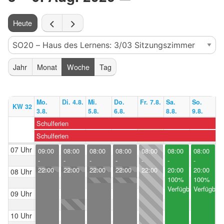
Heute
Jahr
Monat
Woche
Tag
Mo.
Di. 4.8.
Mi.
Do.
Fr. 7.8.
Sa.
So.
KW 32
3.8.
5.8.
6.8.
8.8.
9.8.
Schulferien
Schulferien
07 Uhr
09:00
08:00
08:00
08:00
08:00
08:00
08:00
-
-
-
-
-
-
-
22:00
22:00
22:00
22:00
22:00
20:00
20:00
08 Uhr
100%
100%
Verfügbar
Verfügbar
09 Uhr
10 Uhr