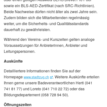
sowie ein BLS-AED-Zertifikat (nach SRC-Richtlinien).
Beide Nachweise dürfen nicht älter als zwei Jahre sein.
Zudem bilden sich die Mitarbeitenden regelmässig
weiter, um die Sicherheits- und Qualitätsstandards
dauerhaft zu gewährleisten.
Während den Vereins- und Kurszeiten gelten analoge
Voraussetzungen für Anbieterinnen, Anbieter und
Leitungspersonen.
Auskünfte
Detailliertere Informationen finden Sie auf der
Homepage
. Weitere Auskünfte erteilen
www.stadtzug.ch
(External Link)
Ihnen gerne unsere Badeverantwortlichen Herti (041
741 81 77) und Loreto (041 710 22 72) oder das
Bildungsdepartement (058 728 94 50).
Öffnungszeiten