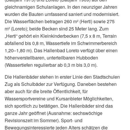
gleichnamigen Schulanlagen. In den neunziger Jahren
wurden die Bauten umfassend saniert und modernisiert.
Die Wasserflächen betragen 260 m² (Herti) sowie 275
m² (Loreto); beide Becken sind 25 Meter lang. Zum
„Herti“ gehört ein Kleinkinderbecken (7,5 x 8 m, Terrain
abfallend bis 0,8 m, Wassertiefe im Schwimmerbereich
1,20–1,80 m). Das Hallenbad Loreto verfügt über einen
höhenverstellbaren, unterteilbaren Hubboden
(Wassertiefen regulierbar ab 0,3 m bis 3,0 m).
Die Hallenbäder stehen in erster Linie den Stadtschulen
Zug als Schulbäder zur Verfügung. Daneben bestehen
aber auch für die breite Öffentlichkeit, für
Wassersportvereine und Kursanbieter Möglichkeiten,
sich sportlich zu betätigen. Die Hallenbäder sind das
ganze Jahr geöffnet (Ausnahme: sechswöchige
Revisionszeit im Sommer). Sport- und
Bewegungsinteressierte jeden Alters schätzen die